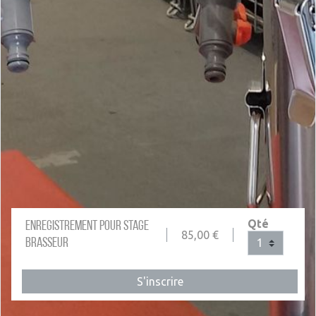
Qté
Enregistrement pour Stage
85,00
€
Brasseur
S'inscrire