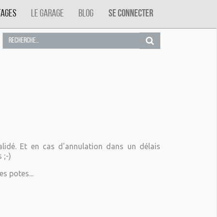
tages
Le Garage
Blog
Se connecter
lidé. Et en cas d'annulation dans un délais
 ;-)
es potes...